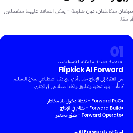
طبقتان متكاملتان، دون قطيعة - يمكن التعاقد عليهما منفصلتين
أو معًا.
01
هندسة معزّزة بالذكاء الاصطناعي
Flipkick AI Forward
من الفكرة إلى الإنتاج خلال أيام، مع ذكاء اصطناعي يسرّع التسليم
كاملًا - بنية تحتية وتطبيق وذكاء اصطناعي في الإنتاج.
Forward PoC - نقطة دخول بلا مخاطر
Forward Build - نظام في الإنتاج
Forward Operate - تطوّر مستمر
استكشف AI Forward
→