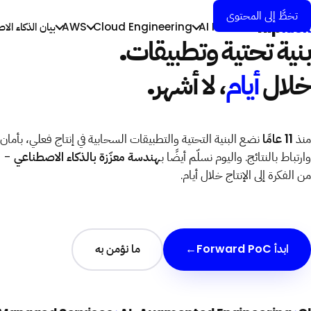
AI-first.
تخطَّ إلى المحتوى
flip
kick
AI Forward
Cloud Engineering
AWS
بيان الذكاء ال
بنية تحتية وتطبيقات.
خلال
أيام
، لا أشهر.
منذ
11 عامًا
نضع البنية التحتية والتطبيقات السحابية في إنتاج فعلي، بأمان
وارتباط بالنتائج. واليوم نسلّم أيضًا بـ
هندسة معزّزة بالذكاء الاصطناعي
-
من الفكرة إلى الإنتاج خلال أيام.
ابدأ Forward PoC
→
ما نؤمن به