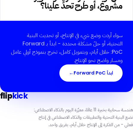
مشروع، أو طرح تحدٍّ علينا؟
سواء أردت وضع شيء في الإنتاج، أو تحديث البنية
التحتية، أو حلّ مشكلة محددة - ابدأ بـ Forward
PoC: خلال أيام، وبتمويل كامل، تخرج بنموذج أولي عامل
ومسار واضح نحو الإنتاج.
ابدأ Forward PoC
→
flip
kick
هندسة سحابية بخبرة 11 عامًا، معزّزة اليوم بالذكاء الاصطناعي:
نضع البنية التحتية والتطبيقات والذكاء الاصطناعي في إنتاج
فعلي - من الفكرة إلى الإنتاج خلال أيام، بفريق واحد.