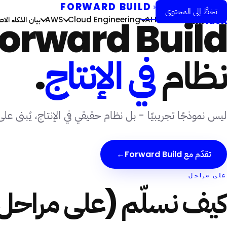
FORWARD BUILD
›
AI FORWARD
تخطَّ إلى المحتوى
flip
kick
AI Forward
Cloud Engineering
AWS
بيان الذكاء ال
نظام
في الإنتاج
.
ليس نموذجًا تجريبيًا - بل نظام حقيقي في الإنتاج، يُبنى على مراحل (waves). بيئة جاهزة خلال أيام؛ أول تسليم خلال أيام؛ والنظام ال
تقدّم مع Forward Build
→
على مراحل
كيف نسلّم (على مراحل