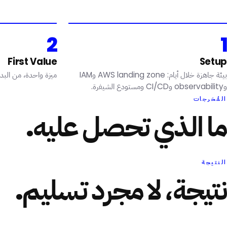
2
1
First Value
Setup
بيئة جاهزة خلال أيام: AWS landing zone وIAM
ميزة واحدة، من البداية
وobservability وCI/CD ومستودع الشيفرة.
المُخرجات
ما الذي تحصل عليه.
النتيجة
نتيجة، لا مجرد تسليم.