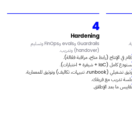
4
Hardening
ة.
Guardrails وevals وFinOps وتسليم
(handover) وتدريب.
ام في الإنتاج (رابط متاح، مراقبة فعّالة).
ودع كامل (IaC + شيفرة + اختبارات).
ق تشغيلي (runbook، تنبيهات، تكاليف) وتوثيق للمعمارية.
لسة تدريب مع فريقك.
قاييس ما بعد الإطلاق.