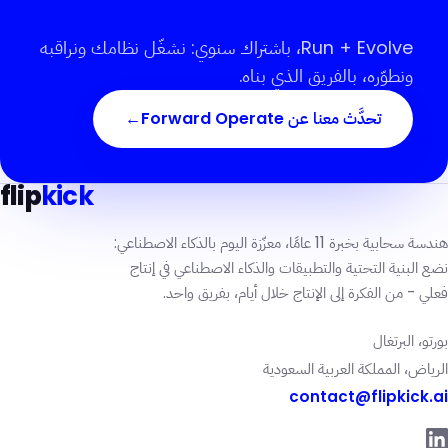
Run + Evolve، باشتراك سنوي: نشغّل نظامك ونراقبه
ونطوّره، بالفريق الذي بناه.
تحدَّث معنا عن Forward Operate
→
flip
kick
هندسة سحابية بخبرة 11 عامًا، معزّزة اليوم بالذكاء الاصطناعي:
نضع البنية التحتية والتطبيقات والذكاء الاصطناعي في إنتاج
فعلي - من الفكرة إلى الإنتاج خلال أيام، بفريق واحد.
بورتو، البرتغال
الرياض، المملكة العربية السعودية
contact@flipkick.ai