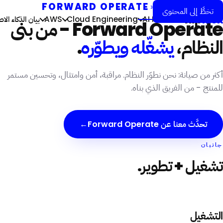
FORWARD OPERATE
›
AI FORWARD
تخطَّ إلى المحتوى
flip
kick
AI Forward
Cloud Engineering
AWS
بيان الذكاء ال
Forward Operate - من بنى
النظام،
يشغّله ويطوّره
.
أكثر من صيانة: نحن نطوّر النظام. مراقبة، أمن وامتثال، وتحسين مستمر
للمنتج - من الفريق الذي بناه.
تحدَّث معنا عن Forward Operate
→
جانبان
تشغيل + تطوير.
التشغيل