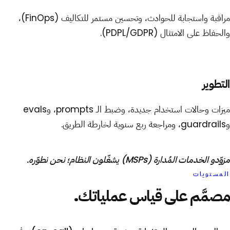
مراقبة واستجابة للحوادث، وتحسين مستمر للتكاليف (FinOps)،
والحفاظ على الامتثال (PDPL/GDPR).
التطوير
ميزات وحالات استخدام جديدة، وضبط الـ prompts، وevals
وguardrails، ومراجعة ربع سنوية لخارطة الطريق.
مزوّدو الخدمات المُدارة (MSPs) يشغّلون النظام؛ نحن نطوّره.
المستويات
مصمَّم على قياس عملياتك.