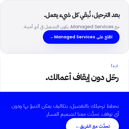
بعد الترحيل، نُبقي كل شيء يعمل.
مع Managed Services، يكون التشغيل في أيدٍ أمينة.
اطّلع على Managed Services
→
ابدأ
رحّل دون إيقاف أعمالك.
نخطط ترحيلك بالتفصيل، بتكاليف يمكن التنبؤ بها ودون
أي توقف. تحدَّث معنا لتصميم المسار.
تحدَّث مع الفريق
→