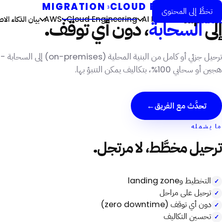
MIGRATION
›
CLOUD ENGINEERING
تخطَّ إلى المحتوى
flip
kick
AI Forward
Cloud Engineering
AWS
بيان الذكاء ال
إلى
السحابة
، دون أي توقف.
ترحيل جزئي أو كامل من البنية المحلية (on-premises) إلى السحابة -
هجين أو سحابي 100%، بتكاليف يمكن التنبؤ بها.
تحدَّث مع الفريق
→
ما يشمله
ترحيل مخطَّط، لا مرتجل.
التخطيط وlanding zone
ترحيل على مراحل
دون أي توقف (zero downtime)
تحسين التكاليف