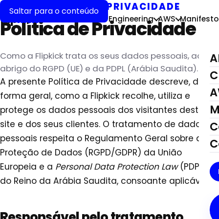
LEGAL
›
POLÍTICA DE PRIVACIDADE
Saltar para o conteúdo
flip
kick
AI Forward
Cloud Engineering
AWS
Manifesto
Política de Privacidade
Como a Flipkick trata os seus dados pessoais, ao
A
abrigo do RGPD (UE) e da PDPL (Arábia Saudita).
C
A presente Política de Privacidade descreve, de
A
forma geral, como a Flipkick recolhe, utiliza e
M
protege os dados pessoais dos visitantes deste
site e dos seus clientes. O tratamento de dados
C
pessoais respeita o Regulamento Geral sobre a
C
Proteção de Dados (RGPD/GDPR) da União
Europeia e a
Personal Data Protection Law
(PDPL)
do Reino da Arábia Saudita, consoante aplicável.
Responsável pelo tratamento