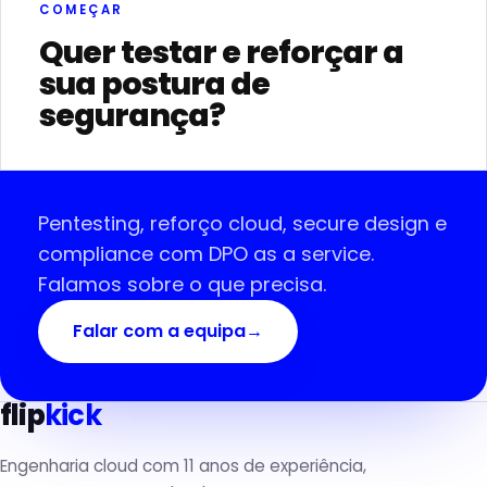
COMEÇAR
Quer testar e reforçar a
sua postura de
segurança?
Pentesting, reforço cloud, secure design e
compliance com DPO as a service.
Falamos sobre o que precisa.
Falar com a equipa
→
flip
kick
Engenharia cloud com 11 anos de experiência,