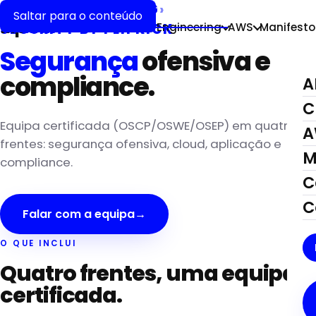
CLOUD ENGINEERING
›
Saltar para o conteúdo
flip
kick
AI Forward
Cloud Engineering
AWS
Manifesto
SECURITY BY FLIPKICK
Segurança
ofensiva e
compliance.
A
C
Equipa certificada (OSCP/OSWE/OSEP) em quatro
A
frentes: segurança ofensiva, cloud, aplicação e
M
compliance.
C
C
Falar com a equipa
→
O QUE INCLUI
Quatro frentes, uma equipa
certificada.