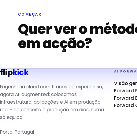
COMEÇAR
Quer ver o métod
em acção?
flip
kick
AI FORW
Visão ger
Engenharia cloud com 11 anos de experiência,
Forward 
agora AI-augmented: colocamos
Forward B
infraestrutura, aplicações e AI em produção
Forward 
real - do conceito à produção em dias, numa
só equipa.
Porto, Portugal