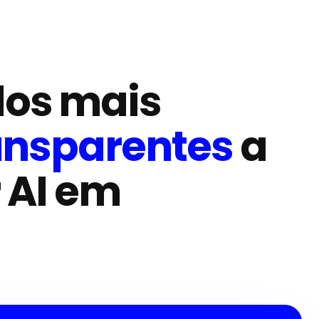
dos mais
ansparentes
a
 AI em