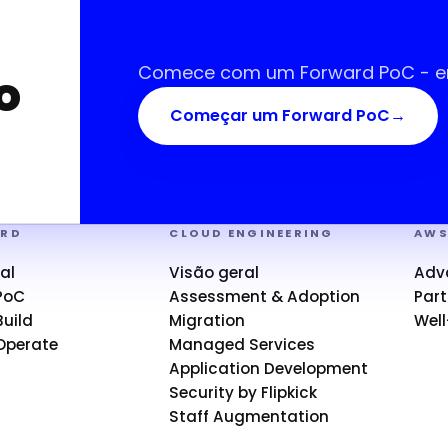
Comece com um Forward PoC - em 
o
Começar um Forward PoC
→
ARD
CLOUD ENGINEERING
AW
al
Visão geral
Adv
PoC
Assessment & Adoption
Part
uild
Migration
Well
Operate
Managed Services
Application Development
Security by Flipkick
Staff Augmentation