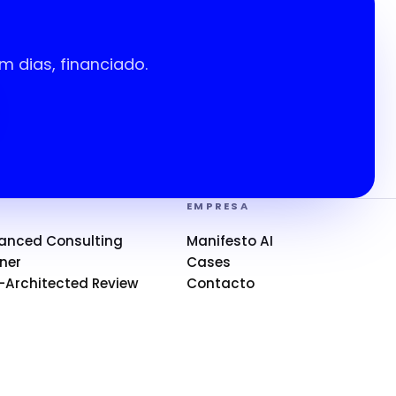
dias, financiado.
S
EMPRESA
anced Consulting
Manifesto AI
ner
Cases
-Architected Review
Contacto