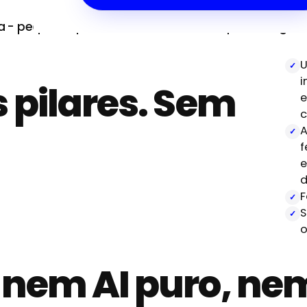
 - pequena, polivalente, embebida - que entrega AI
U
i
 pilares. Sem
e
c
A
f
e
d
F
S
o
nem AI puro, nem