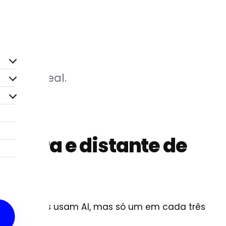
odução real.
, cara e distante de
das empresas usam AI, mas só um em cada três
ão.