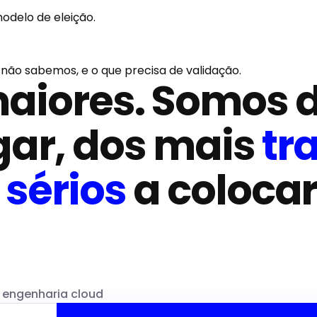
odelo de eleição.
não sabemos, e o que precisa de validação.
aiores. Somos 
gar, dos mais
tr
s
sérios
a colocar
e engenharia cloud