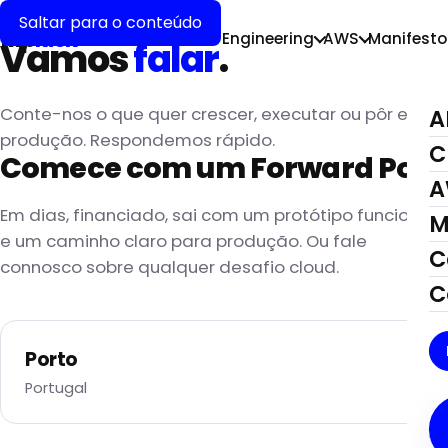
CONTACTO
Saltar para o conteúdo
flip
kick
AI Forward
Cloud Engineering
AWS
Manifesto
Vamos
falar
.
Conte-nos o que quer crescer, executar ou pôr em
A
produção. Respondemos rápido.
C
Comece com um Forward PoC.
A
Em dias, financiado, sai com um protótipo funcional
M
e um caminho claro para produção. Ou fale
C
connosco sobre qualquer desafio cloud.
C
Porto
Portugal